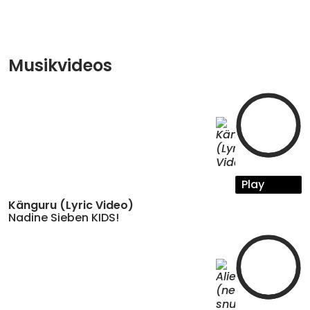
Original ein Schlager der Gruppe VoXXclub, den
Nadine Sieben nun in einer Version für Kinder
präsentiert. Weitere Songs, alle - wie von Nadine
Sieben gewohnt - voller Spaß und Lebensfreude,
sind in Vorbereitung. Kinder, Eltern und Großeltern
Musikvideos
können sich also schon vorfreuen und warmtanzen.
Mehr dazu auch auf
www.nadinesiebenkids.de
.
Neben ihren Veröffentlichungen und Konzerten für
Kinder und Familien ist Nadine Sieben übrigens auch
als Schlagersängerin aktiv, mit Songs wie „Higher
love“, „Lichterglanz“ und „Feuer entfacht“ bringt sie
frischen Schwung in die Popschlager-Szene.
Play
Känguru (Lyric Video)
Nadine Sieben KIDS!