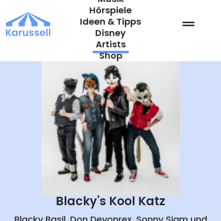
Zum
Hörspiele
Inhalt
Ideen & Tipps
springen
Disney
Artists
Shop
Blacky's Kool Katz
Blacky Basil, Don Devonrex, Sonny Siam und