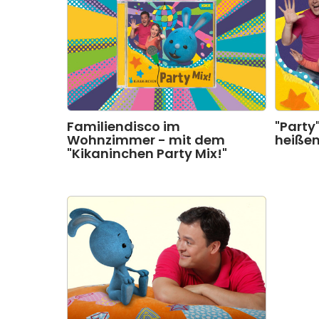
Familiendisco im
"Party
Wohnzimmer - mit dem
heiße
"Kikaninchen Party Mix!"