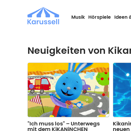
Zum
Inhalt
springen
Musik
Hörspiele
Ideen 
Neuigkeiten von Kik
"Ich muss los" – Unterwegs
Kikani
mit dem KiKANiNCHEN
neuen 