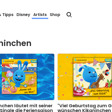
& Tipps
Disney
Artists
Shop
aninchen
nchen läutet mit seiner
"Viel Geburtstag zum G
Single die Feriensaison
wünschen Kikaninchen