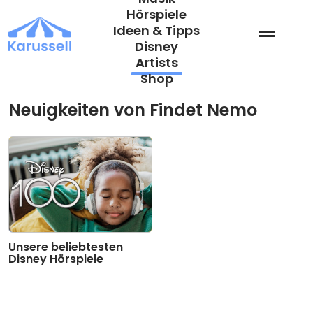
Zum
Hörspiele
Inhalt
Ideen & Tipps
springen
Disney
Artists
Shop
Neuigkeiten von Findet Nemo
Unsere beliebtesten
Disney Hörspiele