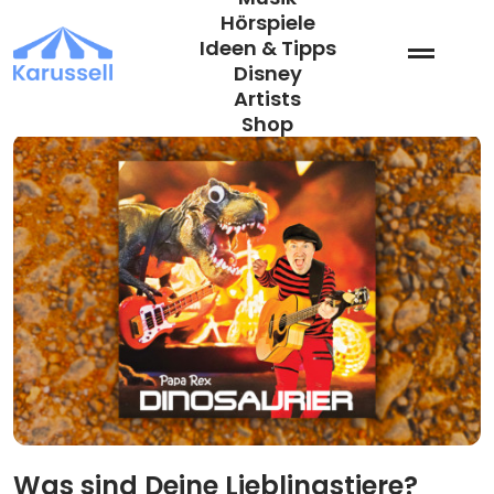
Zum
Hörspiele
Inhalt
Ideen & Tipps
springen
Disney
Artists
Shop
Was sind Deine Lieblingstiere?