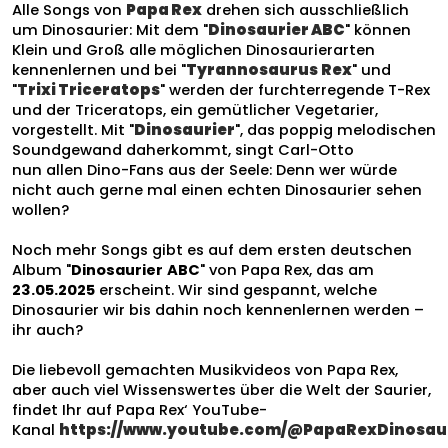
Alle Songs von
Papa Rex
drehen sich ausschließlich
um Dinosaurier: Mit dem "
Dinosaurier ABC
" können
Klein und Groß alle möglichen Dinosaurierarten
kennenlernen und bei "
Tyrannosaurus
Rex
" und
"
Trixi Triceratops
" werden der
furchterregende
T-Rex
und der Triceratops, ein gemütlicher Vegetarier,
vorgestellt. Mit "
Dinosaurier
",
das
poppig melodischen
Soundgewand daherkommt, singt
Carl-Otto
nun
allen
Dino-Fans aus der Seele: Denn wer würde
nicht auch gerne mal einen echten Dinosaurier sehen
wollen?
Noch mehr Songs gibt es auf dem ersten deutschen
Album "
Dinosaurier
ABC
" von Papa Rex, das am
23.05.2025
erscheint. Wir sind gespannt, welche
Dinosaurier wir bis dahin noch kennenlernen werden –
ihr auch?
Die liebevoll gemachten Musikvideos von Papa Rex,
aber auch viel Wissenswertes über die Welt der Saurier,
findet Ihr auf Papa Rex‘ YouTube-
Kanal
https://www.youtube.com/@PapaRexDinosau