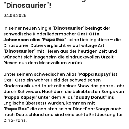
"Dinosaurier"!
04.04.2025
In seiner neuen Single "
Dinosaurier
"
besingt der
schwedische Kinderliedermacher
Carl-Otto
Johannson
alias "
Papa Rex
" seine Lieblingstiere – die
Dinosaurier. Dabei vergleicht er auf
witzige
Art
"
Dinosaurier
" mit Tieren aus der heutigen Zeit und
wünscht sich
insgeheim die eindrucksvollen Urzeit-
Riesen
aus dem Mesozoikum
zurück.
Unter seinem schwedischen Alias "
Pappa
Kapsyl
"
ist
Carl-Otto ein wahrer Held der schwedischen
Kindermusik und tourt mit seiner Show das ganze Jahr
durch Schweden. Nachdem die beliebtesten Songs von
"
Pappa
Kapsyl
" unter dem Alias "
Daddy
Donut"
ins
Englische übersetzt wurden, kommen mit
"
Papa
Rex
"
die coolsten seiner Dino-Pop-Songs auch
nach Deutschland und sind
eine
echte
Entdeckung
für
Dino-Fans.