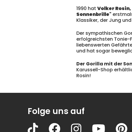
1990 hat
Volker Rosin
,
Sonnenbrille
"
erstmals
Klassiker, der Jung un
Der sympathischen Gori
erfolgreichsten Tonie-
liebenswerten Gefährten
und hat sogar bewegli
Der
Gorilla mit der So
Karussell-Shop erhältli
Rosin!
Folge uns auf