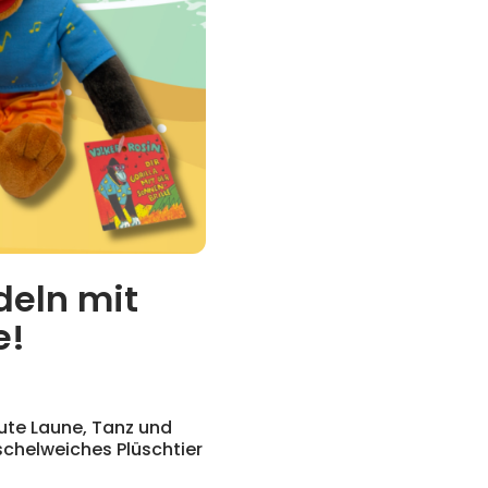
deln mit
e!
gute Laune, Tanz und
schelweiches Plüschtier