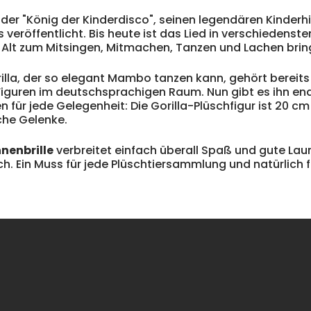
der "König der Kinderdisco", seinen legendären Kinderhi
 veröffentlicht. Bis heute ist das Lied in verschiedenst
d Alt zum Mitsingen, Mitmachen, Tanzen und Lachen brin
lla, der so elegant Mambo tanzen kann, gehört bereits 
Figuren im deutschsprachigen Raum. Nun gibt es ihn end
 für jede Gelegenheit: Die Gorilla-Plüschfigur ist 20 c
che Gelenke.
nnenbrille
verbreitet einfach überall Spaß und gute Laun
ch. Ein Muss für jede Plüschtiersammlung und natürlich f