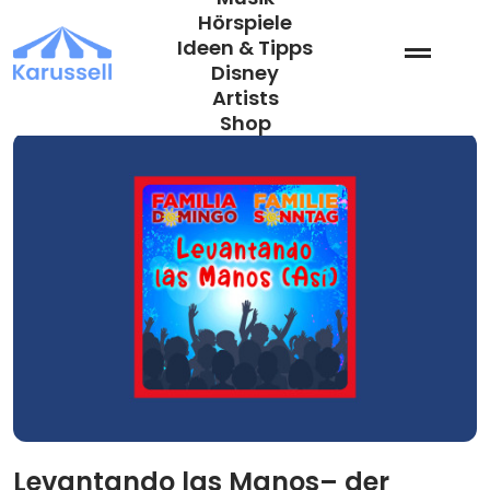
Zum
Hörspiele
Inhalt
Ideen & Tipps
springen
Disney
Artists
Shop
Levantando las Manos– der