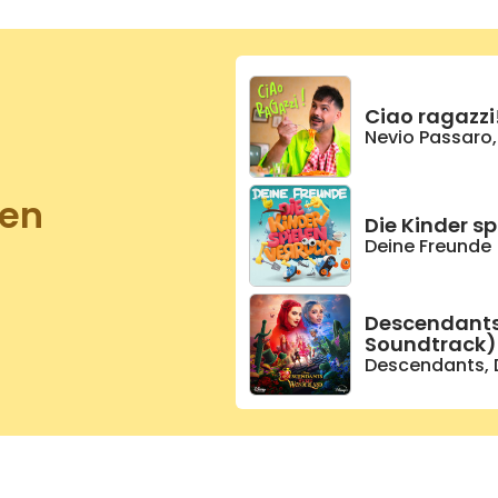
Ciao ragazzi
Nevio Passaro
zen
Die Kinder sp
Deine Freunde
Descendants
Soundtrack)
Descendants
,