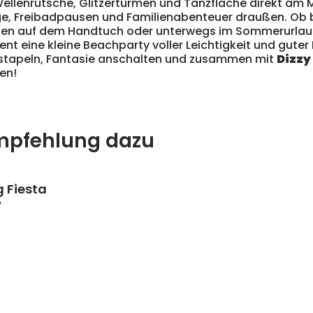
llenrutsche, Glitzertürmen und Tanzfläche direkt am M
e, Freibadpausen und Familienabenteuer draußen. Ob 
en auf dem Handtuch oder unterwegs im Sommerurlaub
 eine kleine Beachparty voller Leichtigkeit und guter 
tapeln, Fantasie anschalten und zusammen mit
Dizzy
en!
mpfehlung dazu
 Fiesta
o