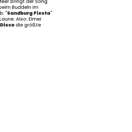
eer bringt der Song
beim Buddeln im
: "
Sandburg Fiesta
"
Laune. Also: Eimer
 Disco
die größte