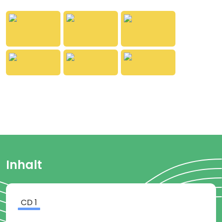
funktioniert ein Verbrennungsmotor? Wie kann
Autofahren in Zukunft umweltfreundlicher werden?
Und wodurch unterscheiden sich die alternativen
Antriebsarten wie Hybridmotor, Wasserstoff und
Solarantrieb?
Finde Antworten auf diese und viele weitere
spannende Fragen. Erfahre außerdem, welche
Motorsportarten es gibt und was ein Rennfahrer an
Ausrüstung braucht.
Spieldauer: ca. 60 Minuten
Altersempfehlung: ab 06 Jahren
Inhalt
CD
1