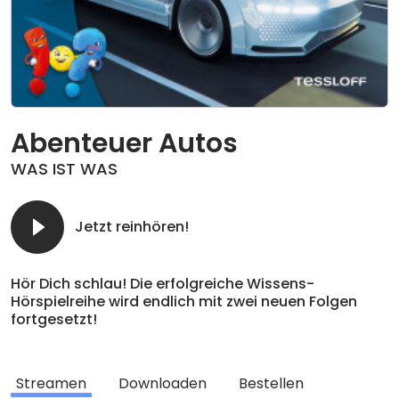
Abenteuer Autos
WAS IST WAS
Jetzt reinhören!
Hör Dich schlau! Die erfolgreiche Wissens-
Hörspielreihe wird endlich mit zwei neuen Folgen
fortgesetzt!
Abenteuer Autos:
Das Auto ist das beliebteste Verkehrsmittel der
Streamen
Downloaden
Bestellen
Welt. Doch wer hat das erste Auto erfunden? Wie