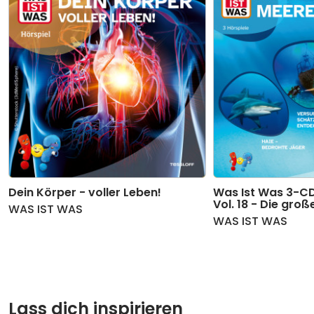
11
Abenteuer Autos - Teil 11
03:30
12
Abenteuer Autos - Teil 12
03:35
Dein Körper - voller Leben!
Was Ist Was 3-CD
Vol. 18 - Die gro
WAS IST WAS
WAS IST WAS
Lass dich inspirieren