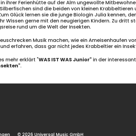
n in ihrer Ferienhütte auf der Alm ungewollte Mitbewoh
 Silberfischen sind die beiden von kleinen Krabbeltiere
Zum Glück lernen sie die junge Biologin Julia kennen, de
ihr Wissen gerne mit den neugierigen Kindern. Zu dritt st
eise rund um die Welt der Insekten.
 Heuschrecken Musik machen, wie ein Ameisenhaufen von
nd erfahren, dass gar nicht jedes Krabbeltier ein Insekt
es mehr erklärt "
WAS IST WAS Junior"
in der interessant
nsekten"
.
ngen
© 2026 Universal Music GmbH